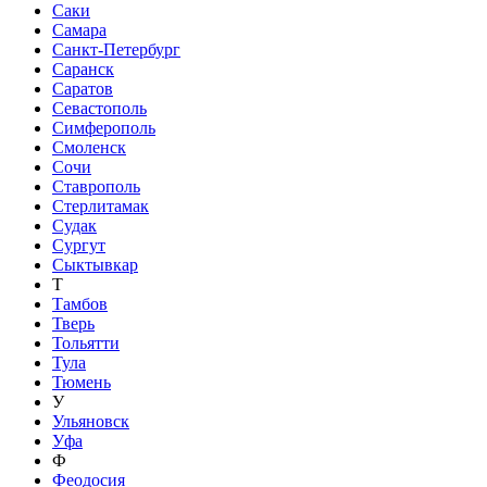
Саки
Самара
Санкт-Петербург
Саранск
Саратов
Севастополь
Симферополь
Смоленск
Сочи
Ставрополь
Стерлитамак
Судак
Сургут
Сыктывкар
Т
Тамбов
Тверь
Тольятти
Тула
Тюмень
У
Ульяновск
Уфа
Ф
Феодосия