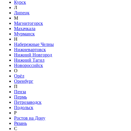
Курск
Л
Липецк
М
Магнитогорск
Махачкала
Мурманск
Н
Набережные Челны
Нижневартовск
Нижний Новгород
Нижний Тагил
Новороссийск
О
Орёл
Оренбург
П
Пенза
Пермь
Петрозаводск
Подольск
Р
Ростов на Дону
Рязань
С