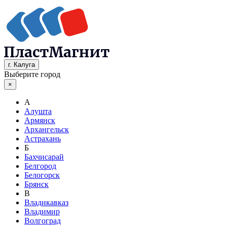
г. Калуга
Выберите город
×
А
Алушта
Армянск
Архангельск
Астрахань
Б
Бахчисарай
Белгород
Белогорск
Брянск
В
Владикавказ
Владимир
Волгоград