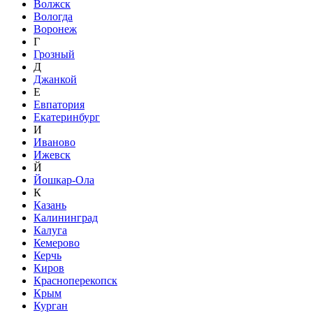
Волжск
Вологда
Воронеж
Г
Грозный
Д
Джанкой
Е
Евпатория
Екатеринбург
И
Иваново
Ижевск
Й
Йошкар-Ола
К
Казань
Калининград
Калуга
Кемерово
Керчь
Киров
Красноперекопск
Крым
Курган